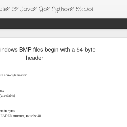
e? C? Java? Go? Python? Etc....ioi
HT
Google I/O 18 Session Video Link
indows BMP files begin with a 54-byte
[김용
All Session Video - https://goo.gl/q1Tr8x
[Gol
header
Android Session Video - https://goo.gl/LpDNrJ
Shar
[Kot
Chrome and Web Session Video -
go c
[Kotli
https://goo.gl/fY6SaA
1.5)
h a 54-byte header:
[Kotl
Firebase Session Video - https://goo.gl/Abmwah
HTTP
[Ema
[Kotl
TensorFlow Session Video - https://goo.gl/x6mt3L
특이
hex
[Ale
201
Google Cloud Platform Session Video -
(unreliable)
Vim
리즈
https://goo.gl/Wv63Q
Gol
[code
Res
도움
And
[Kotlin] Copy Assets to Internal Storage
수 
ata in bytes
문제
1. S
emac
만에
GCM
[PyxisPub]
ADER structure, must be 40
면 e
을 
프리
2. Re
설치
Swi
다.
fun Context.copyFile(filename: String) {
여 i
[And
내가