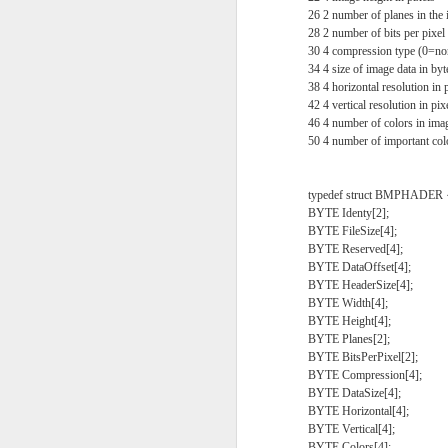
26 2 number of planes in the
28 2 number of bits per pixel 
[Android Developers Blog]
30 4 compression type (0=n
34 4 size of image data in by
안드로이드는 5G와 같은 새로운 기술을
38 4 horizontal resolution in 
스플레이와 머신 러닝을 핵심으로하는 
해 모바일의 미래를 향해 나아 갔다. 우
42 4 vertical resolution in pix
특징은 조기에 신중한 피드백을 제공하
46 4 number of colors in imag
커뮤니티로, 전 세계 수십억 명의 사용
50 4 number of important colo
앱과 게임을위한 강력한 플랫폼을 제공
typedef struct BMPHADER 
BYTE Identy[2];
BYTE FileSize[4];
BYTE Reserved[4];
BYTE DataOffset[4];
BYTE HeaderSize[4];
BYTE Width[4];
BYTE Height[4];
BYTE Planes[2];
BYTE BitsPerPixel[2];
BYTE Compression[4];
BYTE DataSize[4];
BYTE Horizontal[4];
FEB
BYTE Vertical[4];
BYTE Colors[4];