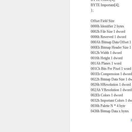
27
BYTE Important[4];
[Code Jam Korea]
};
문제
Offset Field Size
아홉글 출판사에서는 2012년 새 학기를
0000h Identifier 2 bytes
학생을 위한 수학 문제집을 제작하였다.
0002h File Size 1 dword
등학교 저학년을 위한 계산 연습 문제집
0006h Reserved 1 dword
들어 있어 학구열이 높은 부모님 사이에
이를 시기한 경쟁 출판사에서 새 문제집
000Ah Bitmap Data Offset 1
몰래 문제집 원고에 손을 대 문제에 주
000Eh Bitmap Header Size 1
구잡이로 지워 놓았다. 이 문제집이 무사
0012h Width 1 dword
도록 지워진 숫자들을 찾아주자.
0016h Height 1 dword
수식은 "숫자 연산자 숫자 = 숫자" 형태
001Ah Planes 1 word
001Ch Bits Per Pixel 1 word
001Eh Compression 1 dword
0022h Bitmap Data Size 1 d
0026h HResolution 1 dword
JAN
002Ah VResolution 1 dword
5
002Eh Colors 1 dword
0032h Important Colors 1 d
git - version control system
0036h Palette N * 4 byte
0436h Bitmap Data x bytes
gitoris - git access control system
gerrit - web base code review system
github - git hosting system