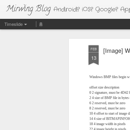
Mirwing Blog
Android? iOS? Google? Appl
Timeslide
홈
FEB
20
[Image] W
FEB
13
Windows BMP files begin wit
offset size description
0 2 signature, must be 4D42 
2 4 size of BMP file in bytes 
6 2 reserved, must be zero
8 2 reserved, must be zero
10 4 offset to start of image d
14 4 size of BITMAPINFOHE
18 4 image width in pixels
22 4 image height in pixels