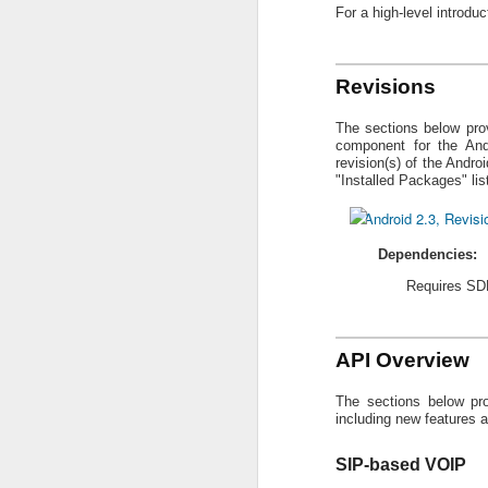
For a high-level introdu
[Android Developers Blog]
안드로이드는 5G와 같은 새로운 기술을
Revisions
스플레이와 머신 러닝을 핵심으로하는 
해 모바일의 미래를 향해 나아 갔다. 우
The sections below pro
특징은 조기에 신중한 피드백을 제공하
커뮤니티로, 전 세계 수십억 명의 사용
component for the And
앱과 게임을위한 강력한 플랫폼을 제공
revision(s) of the Andro
"Installed Packages" li
Android 2.3, Revisi
Dependencies:
Requires SDK
API Overview
The sections below pro
including new features 
FEB
SIP-based VOIP