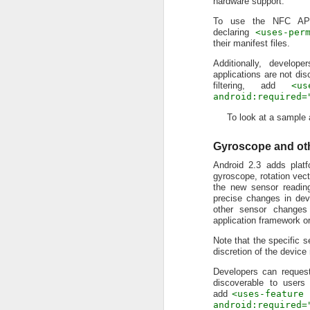
hardware support.
SEP
To use the NFC API,
declaring
<uses-per
12
their manifest files.
以下の AIDL で定義されるサービスを持つ 
Additionally, develop
プリケーションを配布します。インタ
applications are not di
用し、解答コードを手に入れてくださ
filtering, add
<us
1. 以下の Android アプリケーションを 
android:required=
レータあるいは、お手持ちの Android
ールしてください。
To look at a sample 
2. Google Developer Day 2011
ドレス XXXX@XXXXXXXX と、 パ
Gyroscope and ot
XXXXXXXXXX をアプリに入力して
い。
Android 2.3 adds plat
gyroscope, rotation vect
3.
the new sensor reading
precise changes in dev
other sensor changes 
application framework or
Note that the specific s
discretion of the device
Developers can request 
discoverable to user
add
<uses-feature 
android:required=