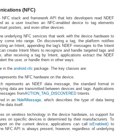
featu
set nowrap
24일
platf
29파
tip.
벌써 
addi
set ff=unix
nications (NFC)
ico
[G+]
니다.
26
New 
set background=dark
듣고
an NFC stack and framework API that lets developers read NDEF
Fold
Mark
일시/
for A
[Dev
red as a user touches an NFC-enabled device to tag elements
adds 
set ruler
28일
sl-dev libexpat1-
tip
Goog
mart posters, and even other devices.
참가
platf
Fol
SDK 
됩니
set ts=4
[[And
한국
Rele
he underlying NFC services that work with the device hardware to
결제를
Impo
y come into range. On discovering a tag, the platform notifies
set sts=4
SDK 
일이
Andr
v.2.1
[[And
sting an Intent, appending the tag's NDEF messages to the Intent
the 
set sw=4
can create Intent filters to recognize and handle targeted tags and
SDK 
17일
[And
first
Octo
Andro
Impo
 after receiving a tag by Intent, applications extract the NDEF
or la
[[And
filetype on
Andr
21일
Mana
lert the user, or handle them in other ways.
Comp
Welc
[Go]
the 
을 
desig
Andro
syntax on
first
android.nfc
e in the
package. The key classes are:
[원문 
Navi
Andro
and 
24일.
Blog]
impr
In th
UI fo
set backspace=eol,start,indent
represents the NFC hardware on the device.
to no
intro
GDD 
Newc
Sever
Revi
and 
set history=1000
ch represents an NDEF data message, the standard format in
10
decla
Apps 
API L
rying data are transmitted between devices and tags. Applications
tradi
Emul
set hlsearch
スラ
ACTION_TAG_DISCOVERED
워밍업
 messages from
Intents.
this 
즈
appr
API D
NdefMessage
ered in an
, which describes the type of data being
set nu
幅が 
decla
一人
スか
he data itself.
총 7
API L
"==== key 매핑 ====
各マ
즈 
C sy
ルー
があ
es on wireless technology in the device hardware, so support for
Andro
問題
map <F1> v]}zf
す。 
워밍
First
ures on specific devices is determined by their manufacturers. To
that 
数が
ら 
isEnabled()
user
ort on the current device, applications can call
to
ある
ない
同じ
분야별
力と
he NFC API is always present, however, regardless of underlying
い。
ん。
よう