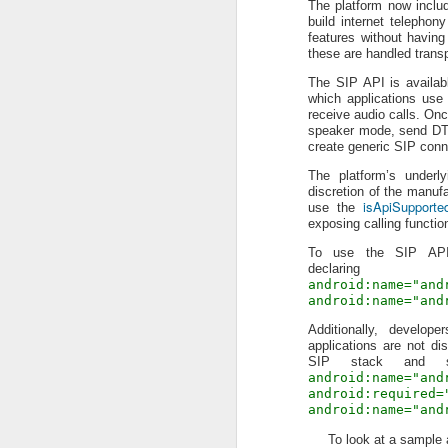
27
The platform now inclu
build internet telephony
[Code Jam Korea]
features without havin
these are handled trans
문제
The SIP API is availab
아홉글 출판사에서는 2012년 새 학기를
which applications use 
학생을 위한 수학 문제집을 제작하였다.
등학교 저학년을 위한 계산 연습 문제집
receive audio calls. Onc
들어 있어 학구열이 높은 부모님 사이에
speaker mode, send DTM
이를 시기한 경쟁 출판사에서 새 문제집
create generic SIP conn
몰래 문제집 원고에 손을 대 문제에 주
구잡이로 지워 놓았다. 이 문제집이 무사
The platform’s underl
도록 지워진 숫자들을 찾아주자.
discretion of the manufa
isApiSupported
use the
수식은 "숫자 연산자 숫자 = 숫자" 형태
exposing calling function
To use the SIP API,
dec
android:name="and
JAN
android:name="and
5
Additionally, develop
applications are not d
git - version control system
SIP stack and se
android:name="and
gitoris - git access control system
android:required=
android:name="and
gerrit - web base code review system
github - git hosting system
To look at a sample 