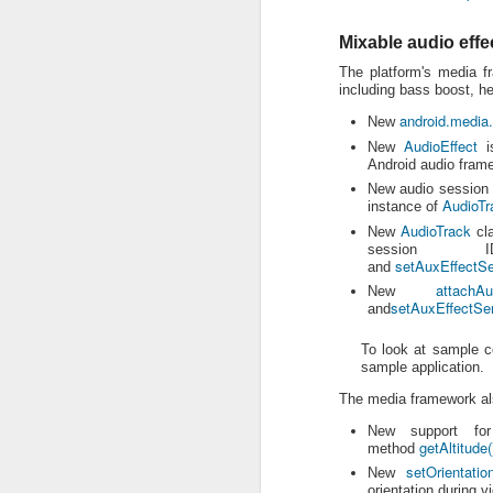
some updates. It’s hard to believe a lit
and a half years ago, we were just one
launching in one country, on one carrie
Mixable audio effe
The platform's media f
including bass boost, he
android.media.
New
AudioEffect
New
is
Android audio fram
New audio session I
AudioTr
instance of
AudioTrack
New
cla
session 
setAuxEffectSe
and
MAY
attachAu
New
27
setAuxEffectSe
and
SDK Tools, r6
To look at sample c
sample application.
Dependencies: If you are developing in
ADT, note that SDK Tools r6 is designed
The media framework al
ADT 0.9.7 and later. After installing SD
highly recommend updating your ADT Pl
New support fo
getAltitude(
method
setOrientation
New
orientation during v