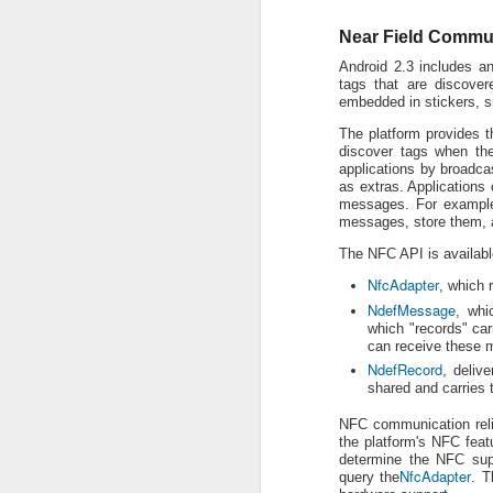
Git
Near Field Commu
git Source Download : git clone
Android 2.3 includes 
git://github.com/gitster/git.git
tags that are discove
sudo apt-get install curl libcurl4-opens
embedded in stickers, s
dev gettext
The platform provides t
sudo make prefix=/usr ins
discover tags when the
applications by broadca
as extras. Applications 
messages. For example,
messages, store them, a
The NFC API is availabl
NfcAdapter
, which 
NdefMessage
, whi
which "records" car
can receive these
NdefRecord
, deliv
shared and carries t
NFC communication reli
the platform's NFC feat
determine the NFC supp
NfcAdapter
query the
. T