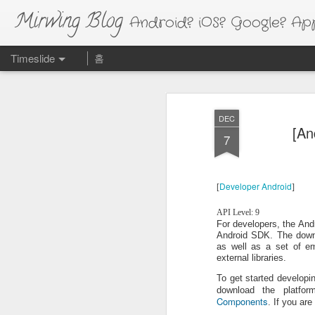
Mirwing Blog
Android? iOS? Google? Appl
Timeslide
홈
FEB
20
DEC
[An
7
Developer Android
[
]
API Level: 9
For developers, the And
Android SDK. The downl
as well as a set of e
external libraries.
To get started developi
download the platfo
Components
. If you ar