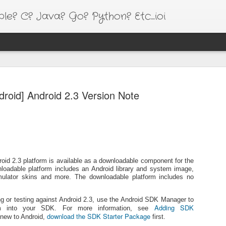
e? C? Java? Go? Python? Etc....ioi
HT
Google I/O 18 Session Video Link
[김용
All Session Video - https://goo.gl/q1Tr8x
droid] Android 2.3 Version Note
[Gol
Android Session Video - https://goo.gl/LpDNrJ
Shar
[Kot
Chrome and Web Session Video -
go c
[Kotli
https://goo.gl/fY6SaA
1.5)
[Kotl
Firebase Session Video - https://goo.gl/Abmwah
HTTP
[Ema
[Kotl
TensorFlow Session Video - https://goo.gl/x6mt3L
특이
roid 2.3 platform is available as a downloadable component for the
[Ale
201
Google Cloud Platform Session Video -
oadable platform includes an Android library and system image,
Vim
리즈
https://goo.gl/Wv63Q
mulator skins and more. The downloadable platform includes no
Gol
[code
Res
도움
And
[Kotlin] Copy Assets to Internal Storage
수 
문제
1. S
ng or testing against Android 2.3, use the Android SDK Manager to
emac
만에
GCM
[PyxisPub]
Adding SDK
면 e
rm into your SDK. For more information, see
을 
프리
2. Re
설치
download the SDK Starter Package
Swi
e new to Android,
first.
다.
fun Context.copyFile(filename: String) {
여 i
[And
내가