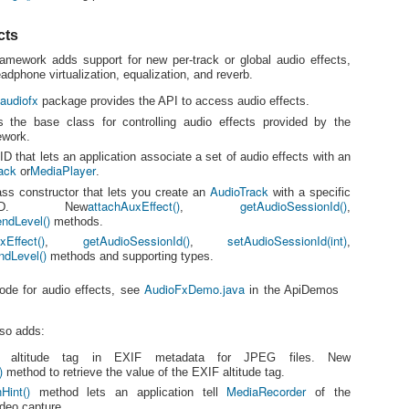
[And
tle more than two
out t
:/wor
Goog
 device,
mach
저번의 예제에서 뭔가 계속 어색한 느낌이 있었는
[[ An
git:/
r.
데....
cts
on.gi
안드
There
Usin
expe
Andro
예제 확장자를 전부 .6g로 만들어 놨군요....;;
ramework adds support for new per-track or global audio effects,
comm
http:
To wo
Tree
adphone virtualization, equalization, and reverb.
phys
The A
오늘도 새로 파일을 만들면서 처음 6g로 만들고 이
need
[Dev
many 
건 amd64용 파일이 아니라 공용인데....하면서 보
audiofx
exper
package provides the API to access audio effects.
Andr
user
니
Git i
Proje
API L
prov
 the base class for controlling audio effects provided by the
syst
SDK 
어플
featu
source들의 원래 확장자는 go더군요....ㅠㅠ
proje
ework.
linux
For d
2.3.
multi
git:/
Depe
http:
platf
D that lets an application associate a set of audio effects with an
1.
git/t
andro
comp
ack
MediaPlayer
or
.
If yo
down
AudioTrack
lk.git
ADT, 
ss constructor that lets you create an
with a specific
Andro
attachAuxEffect()
getAudioSessionId()
for u
ID. New
,
,
well 
insta
ndLevel()
more
methods.
reco
[Android] Android 2.2 Version Note
xEffect()
getAudioSessionId()
setAudioSessionId(int)
,
,
,
to 8.
[Android] SDK Tools r6 & ADT 0.9.7 & NDK r4 for Froyo
ndLevel()
[[Dev
methods and supporting types.
API Level
New 
AudioFxDemo.java
The Android 2.2 platform delivers an updated
ode for audio effects, see
in the ApiDemos
[[KLD
version of the framework API. The Android 2.2
Hom
 Eclipse with
API is assigned an integer identifier — 8 — that is
리눅
 for use with
[And
stored in the system itself.
로 'S
so adds:
Exch
K Tools r6, we
'Mo
ugin to 0.9.7.
Andr
Came
r altitude tag in EXIF metadata for JPEG files. New
이 
)
method to retrieve the value of the EXIF altitude tag.
The t
바탕'
Porta
Hint()
MediaRecorder
Deve
method lets an application tell
of the
들은
avail
글꼴
ideo capture.
Mult