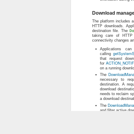
FEB
24
Download manage
The platform includes 
[출처 : Kandroid]
HTTP downloads. Appli
Kandroid에서 Android Dev. Guide
destination file. The
D
서를
taking care of HTTP i
connectivity changes a
pdf파일을 통해 공개하였습니다.
Applications ca
2nd Edition까지는 책으로 출판하였었지
getSystemSe
calling
pdf로 공개한다고 하시네요.ㅋ
that request down
ACTION_NOTIF
for
Android Dev. Guide가 Android 개
on a running downlo
지 하는 만큼
DownloadMana
The
한글로 번역이 된만큼 한국의 많은 개발
necessary to re
손쉽게 접근할 수 있는
destination. A req
Android가 되길 바랍니다.
download destinatio
needs to reclaim sp
Android Dev.
a download destinat
DownloadMana
The
and filter active do
DEC
StrictMode
12
To help developers monit