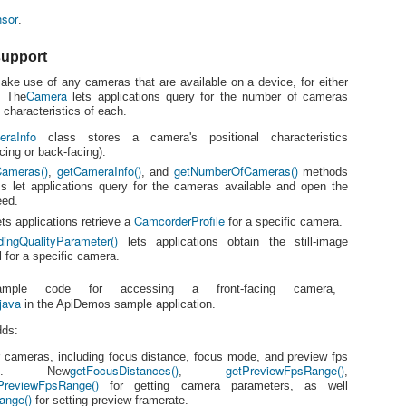
featu
API 
adds 
sor
.
and 
The s
overv
[Go
support
[Android] Update Android Developer Guide
in An
[gola
and 
ke use of any cameras that are available on a device, for either
[[Android]]
since
Camera
. The
lets applications query for the number of cameras
오늘은
3월 30일에 업데이트 된거 같은데 간단하게 훑어
[And
 characteristics of each.
는 s
보기만 하고 세세한 내용은 천천히 알아볼 예정입
[And
니다.
SDK 
raInfo
3대
class stores a camera's positional characteristics
[And
은 조
acing or back-facing).
솔직히 Renderscript의 내용 추가가 제일 기대가
Depe
[And
In In
ameras()
getCameraInfo()
getNumberOfCameras()
되어서.....ㅋㅋ
,
, and
methods
다른
[And
brief
If yo
s let applications query for the cameras available and open the
니다..
post 
new라고 뜬 항목만 모아봤습니다.
ADT, 
eed.
Rend
desi
1. He
[And
featu
CamcorderProfile
ts applications retrieve a
for a specific camera.
later
[Android] ADT 10.0.1
in mu
high
pack
ingQualityParameter()
API L
lets applications obtain the still-image
parts
Plugi
SDK 
[Android Developer]
of Re
l for a specific camera.
impor
For d
techn
Depe
platf
ADT Plugin for Eclipse
will 
Welc
Eclip
ple code for accessing a front-facing camera,
func 
comp
Tools
java
down
in the ApiDemos sample application.
Dependencies: ADT 10.0.1 is designed for use
The A
9.0.0
fmt.P
Andro
with SDK Tools r10. If you haven't already
[gola
many 
Tool
well 
installed SDK Tools r10 into your SDK, use the
dds:
user
[Android] Android: momentum, mobile and more at Google I/O
updat
}
more
Android SDK and AVD Manager to do so.
Intro
prov
안드
 cameras, including focus distance, focus mode, and preview fps
featu
2.
getFocusDistances()
getPreviewFpsRange()
imum. New
,
,
Go is
[Go] Sample Code 2
in t
http:
PreviewFpsRange()
distr
for getting camera parameters, as well
Andr
intro
id team shared
This
ange()
[golang]
for setting preview framerate.