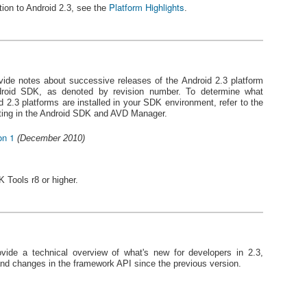
모두
this.assets.open(filename).use { stream ->
3. R
vim
태를 
Platform Highlights
[Android] Developer Preview of Android 11
로 
ction to Android 2.3, see the
.
[And
File("${this.filesDir}/$filename").outputStream().u
키는 
And
처음
se { stream.copyTo(it) } } }
4. R
고 공
Inte
아직
들에
http:
든 
과 같
지만 
od/g
수줍음
5. Se
고 
[Google] Google for Mobile Seoul 2016
그 중
상의
7월 
 접을 수있는 디
dum
http:
다리
6. R
착
새로운 기술을 통
Schedule
o-gc
치게
리의 접근 방식의
dump
약 S
[$GO
7. R
넥4
vide notes about successive releases of the Android 2.3 platform
는 강력한 개발자
Zero to App Firebase
scre
나만
하던
Strin
후 
[And
자를 즐겁게하는
roid SDK, as denoted by revision number. To determine what
-- R
합니다.
-> simple chat web app on firebase, realtime db
$ ad
id 2.3 platforms are installed in your SDK environment, refer to the
App
[And
8.
망이 
sting in the Android SDK and AVD Manager.
-- No
https://github.com/firebase/firechat
해당 
app
Goo
APN
여 
[go-w
http.C
서 현
:Imp
잡혀 
on 1
(December 2010)
https://codelabs.developers.google.com/codelab
능합
Pack
[An
s/firebase-web/#0
1. 
Jell
우선 
1. A
다.
다양
:Dro
인.
제일 
TensorFlow
Pack
각 
No
 Tools r8 or higher.
T-W
[Seo
> [An
-> basic machine intelligence
데
:God
AP
- 1s
prom
201
2. A
https://www.tensorflow.org/versions/r0.9/tutorials/i
최대의
우와..
[Cod
ndex.html
- 2
Andr
:Fmt 
Seo
> [A
comp
넥 4
약속
개발자의 시각에서
Fast
Vim p
And
3. A
- 3s
장점 1
서로
제로 모
vide a technical overview of what's new for developers in 2.3,
pac
Andr
====
속장
가 
> [An
and changes in the framework API since the previous version.
저의 
====
장점 2
무 복
2.
최적
시간
4.
To u
단점 
렵다.
[Code Jam] Code Jam Korea 2012 문제 A 새로운 달력
는 