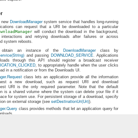
devel
만, 
옇게
[Android] Android Development Environment Setting - SDK/NDK
Impr
[Android] 안드로이드 입문서 3rd Edition 발행 - Kandroid
It ca
r
[출처 
Andro
이런
Android의 개발 환경을 설정하기 전에 Android에
New 
[And
있는 g
DownloadManager
서 지원하는 개발 환경에 대해서 알아 보겠습니다.
a new
system service that handles long-running
Servi
쓰는
Medi
[출처 
Andr
cations can request that a URI be downloaded to a particular
가 생
Android를 개발할 수 있는 OS는 3가지가 있습니
를 한글로 번역한 문
ownloadManager
will conduct the download in the background,
다.
New 
With 
Watc
nteractions and retrying downloads after failures or across
[출처 
suppo
in An
platf
nd system reboots.
Linux, Mac, Windows
prog
riche
numbe
Andr
back
API a
DownloadManager
오늘 
n obtain an instance of the
class by
(?)
이 중 Windows는 Android의 Source 레벨 까지 내
ways
만 3rd 부터는
One
rvice(String)
DOWNLOAD_SERVICE
and passing
. Applications
려가기 위해서는 많은 작업을 해야 합니다.
요즘 
loads through this API should register a broadcast receiver
trac
공식
리를 
Linux와 비슷하게 만들어 주는 cygwin이 존재하지
ICATION_CLICKED
, to appropriately handle when the user clicks
발에는 많은 부분을 차
: ht
만 저는 linux가 더 좋습니다.ㅋ
ad in a notification or from the Downloads UI.
Trac
http:
[원문 
df
Nex
ger.Request
d-2.1
Linux와 Mac은 Android Source까지 다운로드를
class lets an application provide all the information
자 분들이 조금더
: $1
할 수 있지만 역시 Linux의 경우가 좀더 호환이 잘
quest a new download, such as request URI and download
Andr
[ Dev
API L
됩니다.
[원문 
res
uest URI is the only required parameter. Note that the default
48
습니
n is a shared volume where the system can delete your file if it
[ 
있으
This
Post
콘/릭
ace for system use. For persistent storage of a download, specify
and b
Dece
추가
3) ]
setDestinationUri(Uri)
공식
ion on external storage (see
).
chan
는 
API s
As a 
ger.Query
The 
class provides methods that let an application query for
AP
동적 뷰 테마. Powered by
Blogger
.
할 수
Andro
wnloads.
릴 수
shoul
Mult
로 
Gma
numb
show
드에
성검
grow
quali
수 있
성....
[Android] Android 2.0.1, Release 1
conf
[Android] Come to Our Virtual Office Hours
versi
SDK
or and improve the performance of their applications, the platform