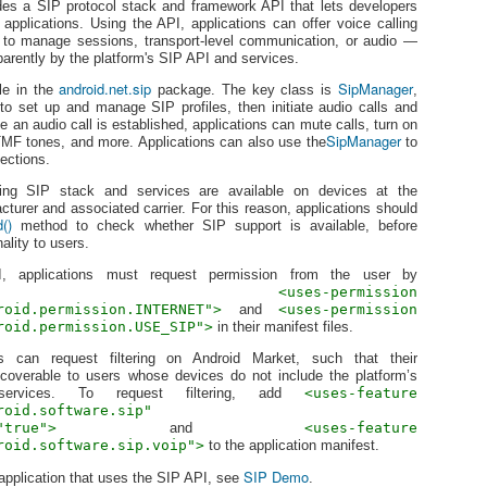
[Code Jam] Code Jam Korea 2012 문제 B 계산식 복원
[And
des a SIP protocol stack and framework API that lets developers
[Code Jam Korea]
약속
[And
 applications. Using the API, applications can offer voice calling
종전에
시와
g to manage sessions, transport-level communication, or audio —
문제
[Stat
않는 
있다.
parently by the platform's SIP API and services.
현해
미하
태양계 밖에서 새로 발견된 행성 ELG8-G는 지구와
Noti
으로
android.net.sip
SipManager
1.
는 다른 자전/공전주기를 가지고 있어서 지구의 달
해서는
le in the
package. The key class is
,
이번 
 맞이하여 초등
http:
력을 그대로 가져다 쓸 수 없다. 이에 과학자들은 이
Cus
to set up and manage SIP profiles, then initiate audio calls and
Lev
 이 문제집은 초
hter
행성을 위해 새로운 달력 시스템을 만들기로 하였
Man
으로 많은 문제가
e an audio call is established, applications can mute calls, turn on
Down
다. 그동안 지구에서 사용하던 그레고리력은 매달
SipManager
서 인기가 높다.
F tones, and more. Applications can also use the
to
에 
2. s
날짜가 달라 다소 번거로운 점이 있어 이번 새로운
[And
Fil
이 출판되기 직전
ections.
The
달력 시스템에서는 매달 같은 일수를 포함하도록
어진 숫자들을 마
[[And
min
용을 
하였다.
Dow
히 출판될 수 있
Man
ying SIP stack and services are available on devices at the
는 
Loca
cturer and associated carrier. For this reason, applications should
3. 
2.3
()
method to check whether SIP support is available, before
로 표현된다.
1. A
해야
<pre
ality to users.
<?xm
3.
 applications must request permission from the user by
<mani
laring
<uses-permission
andr
roid.permission.INTERNET">
and
<uses-permission
</app
roid.permission.USE_SIP">
in their manifest files.
[Vim] .vimrc 설정 참조
2.
[Git] git, gitoris, gerrit, github....
Gala
ers can request filtering on Android Market, such that their
"==== 기본 변수 설정 ====
기쁨
iscoverable to users whose devices do not include the platform’s
rvices. To request filtering, add
<uses-feature
set cindent
지난 
몇몇 
roid.software.sip"
Nex
[And
set smartindent
"true">
and
<uses-feature
Lock
[Dev
저는 
roid.software.sip.voip">
to the application manifest.
set autoindent
하여 
Loc
[GT
This
SIP Demo
다.
application that uses the SIP API, see
.
[Seo