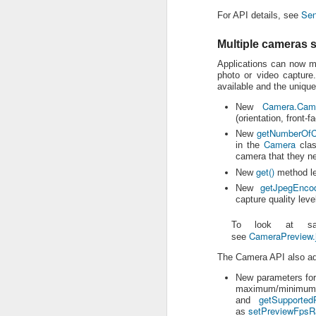
Sen
For API details, see
MAY
Multiple cameras 
11
Applications can now ma
photo or video capture
available and the unique
Camera.Came
New
(orientation, front-f
getNumberOfC
New
Camera
in the
clas
camera that they n
get()
New
method le
getJpegEncod
New
capture quality leve
To look at sam
CameraPreview.
see
The Camera API also a
New parameters for
maximum/min
[Google Code Blog]
getSupported
and
This morning at Google I/O, the Andro
setPreviewFpsR
as