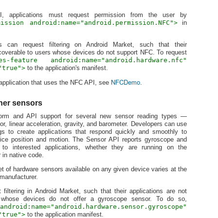
はた
분야별
この記
あな
次の
展開
 applications must request permission from the user by
で、
[Android] GDD 2011 Japan 분야별 퀴즈 - GO!
나머
[Android] GDD 2011 Japan 분야별 퀴즈 - Android
- 
ます
mission android:name="android.permission.NFC">
in
니다..
ゲー
[
て）
Go 言語で、PNG 画像を入力として受け取り、そ
40=
の画像が何色使っているかを返す関数
スタ
Android ア
{
- 5
우선
ers can request filtering on Android Market, such that their
ーフェースを利
215
func CountColor(png io.Reader) int
퀴즈
ルー
scoverable to users whose devices do not support NFC. To request
い。
"city
のど
es-feature android:name="android.hardware.nfc"
す。
=86
を実装してください。PNG 画像は io.Reader 型
Goog
シン
Android エミュ
"data"
"true">
to the application's manifest.
で与えられます。
11월
はク
 携帯にインスト
入力
空白
ます
NFCDemo
{
application that uses the NFC API, see
.
defa
替え
なお、入力の画像は R G B の各色の値が 0 から
자세
リア
1 行
ルと
255 までの 256 段階のいずれかであり、不透明
은 ht
[And
 に登録したeメールア
"capa
10
-> de
（アルファチャンネルの値が常に 255）であるこ
per
ヒン
スコードとして
API L
her sensors
とが保証されています。
保存してくださ
"usag
2 
syst
한국
1 
Welc
form and API support for several new sensor reading types —
トケ
/etc/p
サンプル画像
GDD
る C
[And
},
or, linear acceleration, gravity, and barometer. Developers can use
렵게.
ウン
Andro
テス
overr
s to create applications that respond quickly and smoothly to
サンプルの答え
Chr
SDK 
{
relea
(1 
~/.ba
한국
ice position and motion. The Sensor API reports gyroscope and
Depe
解い
users
スト
5
다.
for u
to interested applications, whether they are running on the
Depe
[And
"capa
belo
haven
Chro
 in native code.
feat
Open 
Go言語のドキュメント
얼마
into
If yo
"usa
integ
and 
バッ
ADT, 
et of hardware sensors available on any given device varies at the
appli
Go 言語のドキュメント一覧 （日本語版）
GDD
desi
},
 manufacturer.
Welc
The 
를 
We
later
(Univ
Go 言語で使用可能なパッケージ一覧 （日本語
용의 
[And
自分
reco
...
filtering in Android Market, such that their applications are not
Andro
the p
版）
こと
Plugi
[Dev
relea
s whose devices do not offer a gyroscope sensor. To do so,
appli
Chr
intro
android:name="android.hardware.sensor.gyroscope"
注）日本語版は
API L
the s
"true">
to the application manifest.