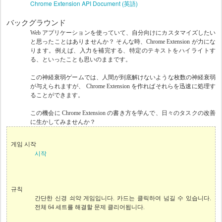
Chrome Extension API Document (英語)
バックグラウンド
Web アプリケーションを使っていて、自分向けにカスタマイズしたい
と思ったことはありませんか？ そんな時、Chrome Extension が力にな
ります。例えば、入力を補完する、特定のテキストをハイライトす
る、といったことも思いのままです。
この神経衰弱ゲームでは、人間が到底解けないような枚数の神経衰弱
が与えられますが、 Chrome Extension を作ればそれらを迅速に処理す
ることができます。
この機会に Chrome Extension の書き方を学んで、日々のタスクの改善
に生かしてみませんか？
게임 시작
시작
규칙
간단한 신경 쇠약 게임입니다. 카드는 클릭하여 넘길 수 있습니다.
전체 64 세트를 해결할 문제 클리어됩니다.