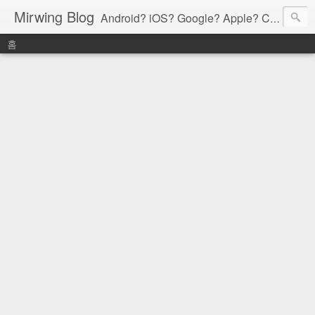
Mirwing Blog
Android? iOS? Google? Apple? C? Java? Go? Python? Etc....ioi
홈