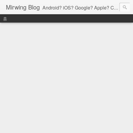
Mirwing Blog
Android? iOS? Google? Apple? C? Java? Go? Python? Etc....ioi
홈