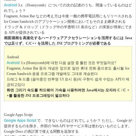
Android
3.x （Honeycomb）についての次の記述のうち、間違っているものはど
れでしょう？
Fragment, Action Bar などの考え方は今後 一般の携帯電話用にもリリースされる
Ice Cream Sandwich のアプリケーション開発においてもそのまま継承される
ドラッグ & ドロップ（ドラッグ中の半透明 UI 表示など）の実装が簡単にでき
る API が提供されている
画面描画を高速化するハードウェアアクセラレーションを活用するには Java
では足りず、C/C++ を活用した JNI プログラミングが必要である
Android
Android
3.x (Honeycomb)에 대한 다음 설명 중 틀린 것은 무엇일까요?
Fragment, Action Bar 등의 개념은 앞으로 일반 휴대 전화 용으로도 출시될 Ice
Cream Sandwich 응용 프로그램 개발에도 그대로 계승된다
드래그 & 드롭 (끌어중인 반투명 UI 표시 등)의 구현이 쉽게 수있는 API가 제
공되고있다
화면 그리기 속도를 하드웨어 가속을 사용하려면 Java에서는 모자라 C / C +
+를 활용한 JNI 프로그래밍이 필요하다
Google Apps Script
Google Apps Script
で、できないものはどれでしょうか？ ただし、Google が
提供するものを除き、外部の Web API やサービス等は使わないものとします。
Google Docs の表計算で使える関数を追加する