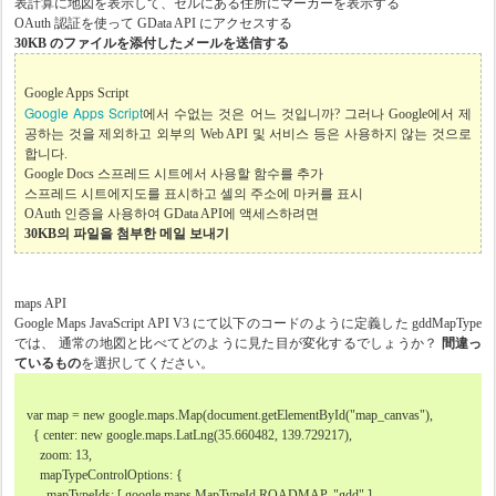
表計算に地図を表示して、セルにある住所にマーカーを表示する
OAuth 認証を使って GData API にアクセスする
30KB のファイルを添付したメールを送信する
Google Apps Script
Google Apps Script
에서 수없는 것은 어느 것입니까? 그러나 Google에서 제
공하는 것을 제외하고 외부의 Web API 및 서비스 등은 사용하지 않는 것으로
합니다.
Google Docs 스프레드 시트에서 사용할 함수를 추가
스프레드 시트에지도를 표시하고 셀의 주소에 마커를 표시
OAuth 인증을 사용하여 GData API에 액세스하려면
30KB의 파일을 첨부한 메일 보내기
maps API
Google Maps JavaScript API V3 にて以下のコードのように定義した gddMapType
では、 通常の地図と比べてどのように見た目が変化するでしょうか？
間違っ
ているもの
を選択してください。
var map = new google.maps.Map(document.getElementById("map_canvas"),
{ center: new google.maps.LatLng(35.660482, 139.729217),
zoom: 13,
mapTypeControlOptions: {
mapTypeIds: [ google.maps.MapTypeId.ROADMAP, "gdd" ]