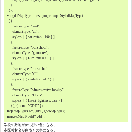
}
});
var gddMapType = new google.maps.StyledMapType(
[ {
featureType: "road",
elementType: "all",
stylers: [ { saturation: -100 } ]
},{
featureType: "poi.school",
elementType: "geometry",
stylers: [ { hue: "#ff0000" } ]
},{
featureType: "transit.line",
elementType: "all",
stylers: [ { visibility: "off" } ]
},{
featureType: "administrative.locality",
elementType: "labels",
stylers: [ { invert_lightness: true } ]
} ], { name: "GDD" });
map.mapTypes.set("gdd", gddMapType);
map.setMapTypeId("gdd");
学校の敷地が赤っぽい色になる。
市区町村名が白抜き文字になる。