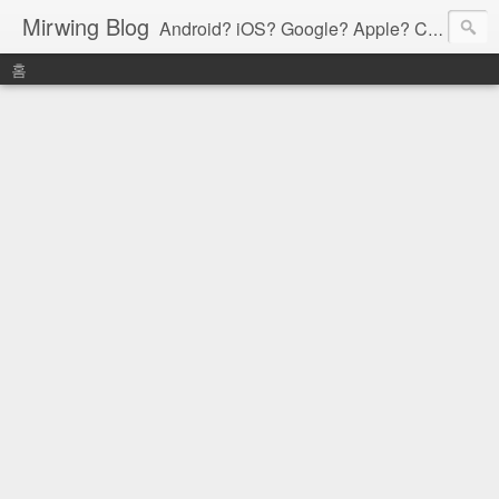
Mirwing Blog
Android? iOS? Google? Apple? C? Java? Go? Python? Etc....ioi
홈