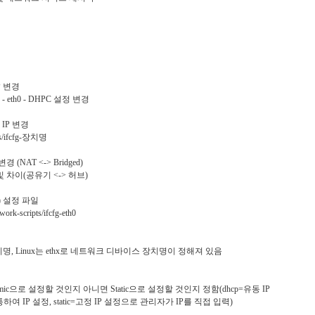
모두
this.assets.open(filename).use { stream ->
3. R
vim
태를 
[Android] Developer Preview of Android 11
로 
[And
File("${this.filesDir}/$filename").outputStream().u
키는 
And
처음
se { stream.copyTo(it) } } }
4. R
고 공
Inte
아직
들에
http:
든 
과 같
지만 
od/g
수줍음
5. Se
고 
[Google] Google for Mobile Seoul 2016
그 중
상의
7월 
 접을 수있는 디
dum
http:
다리
6. R
착
새로운 기술을 통
Schedule
o-gc
치게
리의 접근 방식의
dump
약 S
[$GO
7. R
넥4
는 강력한 개발자
Zero to App Firebase
scre
나만
P 변경
하던
Strin
후 
[And
자를 즐겁게하는
-- R
tion - eth0 - DHPC 설정 변경
합니다.
-> simple chat web app on firebase, realtime db
$ ad
App
[And
8.
망이 
-- No
https://github.com/firebase/firechat
해당 
 IP 변경
app
Goo
APN
여 
[go-w
http.C
서 현
pts/ifcfg-장치명
:Imp
잡혀 
https://codelabs.developers.google.com/codelab
능합
Pack
[An
s/firebase-web/#0
1. 
Jell
우선 
1. A
 (NAT <-> Bridged)
다.
다양
:Dro
인.
제일 
TensorFlow
 및 차이(공유기 <-> 허브)
Pack
각 
No
T-W
[Seo
> [An
-> basic machine intelligence
데
:God
AP
NIC) 설정 파일
- 1s
prom
201
2. A
https://www.tensorflow.org/versions/r0.9/tutorials/i
rk-scripts/ifcfg-eth0
최대의
우와..
[Cod
ndex.html
- 2
Andr
:Fmt 
Seo
> [A
comp
넥 4
약속
개발자의 시각에서
Fast
Vim p
And
3. A
명, Linux는 ethx로 네트워크 디바이스 장치명이 정해져 있음
- 3s
장점 1
서로
제로 모
pac
Andr
====
속장
가 
> [An
저의 
====
장점 2
무 복
2.
최적
시간
 Dynamic으로 설정할 것인지 아니면 Static으로 설정할 것인지 정함(dhcp=유동 IP
4.
To u
단점 
렵다.
통하여 IP 설정, static=고정 IP 설정으로 관리자가 IP를 직접 입력)
[Code Jam] Code Jam Korea 2012 문제 A 새로운 달력
는 