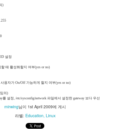
[Code Jam] Code Jam Korea 2012 문제 B 계산식 복원
[And
[Code Jam Korea]
약속
의)
[And
종전에
시와
문제
[Stat
않는 
있다.
현해
미하
태양계 밖에서 새로 발견된 행성 ELG8-G는 지구와
Noti
.255
으로
1.
는 다른 자전/공전주기를 가지고 있어서 지구의 달
해서는
이번 
 맞이하여 초등
http:
력을 그대로 가져다 쓸 수 없다. 이에 과학자들은 이
Cus
Lev
 이 문제집은 초
hter
행성을 위해 새로운 달력 시스템을 만들기로 하였
Man
으로 많은 문제가
Down
다. 그동안 지구에서 사용하던 그레고리력은 매달
0
서 인기가 높다.
에 
2. s
날짜가 달라 다소 번거로운 점이 있어 이번 새로운
[And
Fil
이 출판되기 직전
The
달력 시스템에서는 매달 같은 일수를 포함하도록
어진 숫자들을 마
[[And
min
용을 
하였다.
Dow
히 출판될 수 있
Man
는 
Loca
3. 
 ID 설정
2.3
로 표현된다.
1. A
해야
<pre
할 때 활성화할지 여부(yes or no)
<?xm
3.
<mani
andr
</app
 사용자가 On/Off 가능하게 할지 여부(yes or no)
[Vim] .vimrc 설정 참조
2.
[Git] git, gitoris, gerrit, github....
 (임의)
Gala
"==== 기본 변수 설정 ====
eway를 설정, /etc/sysconfig/network 파일에서 설정한 gateway 보다 우선
기쁨
set cindent
mirwing
님이
1st April 2009
에 게시
지난 
몇몇 
Nex
[And
set smartindent
Lock
라벨:
Education
Linux
[Dev
저는 
set autoindent
하여 
Loc
[GT
This
다.
[Seo