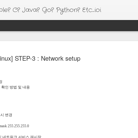
e? C? Java? Go? Python? Etc....ioi
HT
Google I/O 18 Session Video Link
[김용
All Session Video - https://goo.gl/q1Tr8x
Linux] STEP-3 : Network setup
[Gol
Android Session Video - https://goo.gl/LpDNrJ
Shar
[Kot
Chrome and Web Session Video -
go c
[Kotli
https://goo.gl/fY6SaA
1.5)
설정
[Kotl
Firebase Session Video - https://goo.gl/Abmwah
HTTP
 설정 확인 방법 및 내용
[Ema
[Kotl
TensorFlow Session Video - https://goo.gl/x6mt3L
특이
[Ale
201
Google Cloud Platform Session Video -
Vim
리즈
https://goo.gl/Wv63Q
Gol
[code
Res
도움
And
 임시 변경
[Kotlin] Copy Assets to Internal Storage
수 
문제
1. S
emac
만에
GCM
[PyxisPub]
tmask 255.255.255.0
면 e
을 
프리
2. Re
설치
Swi
다.
fun Context.copyFile(filename: String) {
여 i
[And
내가
/사용 및 네트워크 서비스 재시작