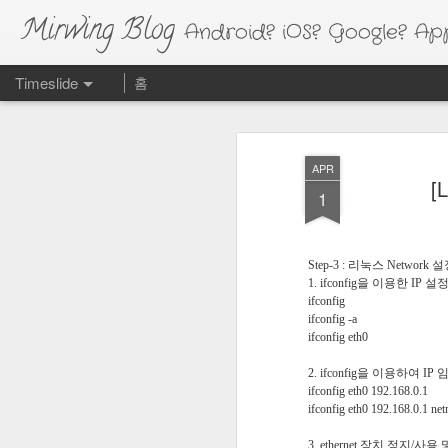
Mirwing Blog
Android? iOS? Google? Appl
Timeslide
홈
FEB
20
APR
[
1
Step-3 : 리눅스 Network 
1. ifconfig을 이용한 IP
ifconfig
ifconfig -a
ifconfig eth0
2. ifconfig을 이용하여 IP
ifconfig eth0 192.168.0.1
ifconfig eth0 192.168.0.1 ne
3. ethernet 장치 정지