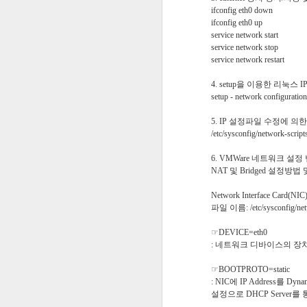
ifconfig eth0 down
ifconfig eth0 up
[Android Developers Blog]
service network start
service network stop
안드로이드는 5G와 같은 새로운 기술을
service network restart
스플레이와 머신 러닝을 핵심으로하는 
해 모바일의 미래를 향해 나아 갔다. 우
특징은 조기에 신중한 피드백을 제공하
4. setup을 이용한 리눅스 I
커뮤니티로, 전 세계 수십억 명의 사용
setup - network configura
앱과 게임을위한 강력한 플랫폼을 제공
5. IP 설정파일 수정에 의한
/etc/sysconfig/network-scri
6. VMWare 네트워크 설정 변경
NAT 및 Bridged 설정방법
Network Interface Card(
파일 이름: /etc/sysconfig/netwo
☞DEVICE=eth0
: 네트워크 디바이스의 장치
☞BOOTPROTO=static
: NIC에 IP Address를
FEB
설정으로 DHCP Server를 