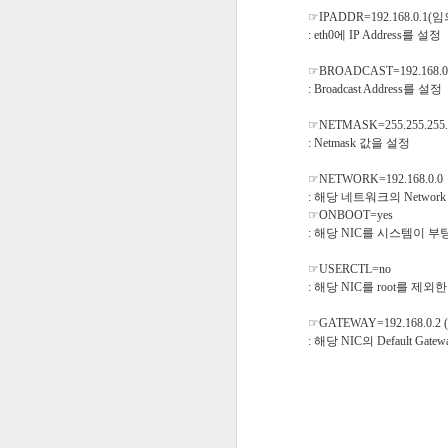
27
☞IPADDR=192.168.0.1(임
[Code Jam Korea]
: eth0에 IP Address를 설정
문제
☞BROADCAST=192.168.0
아홉글 출판사에서는 2012년 새 학기를
: Broadcast Address를 설정
학생을 위한 수학 문제집을 제작하였다.
등학교 저학년을 위한 계산 연습 문제집
☞NETMASK=255.255.255.
들어 있어 학구열이 높은 부모님 사이에
이를 시기한 경쟁 출판사에서 새 문제집
: Netmask 값을 설정
몰래 문제집 원고에 손을 대 문제에 주
구잡이로 지워 놓았다. 이 문제집이 무사
☞NETWORK=192.168.0.0
도록 지워진 숫자들을 찾아주자.
: 해당 네트워크의 Network
수식은 "숫자 연산자 숫자 = 숫자" 형태
☞ONBOOT=yes
: 해당 NIC를 시스템이 부팅
☞USERCTL=no
: 해당 NIC를 root를 제외한
JAN
5
☞GATEWAY=192.168.0.2
: 해당 NIC의 Default Gat
git - version control system
gitoris - git access control system
gerrit - web base code review system
github - git hosting system