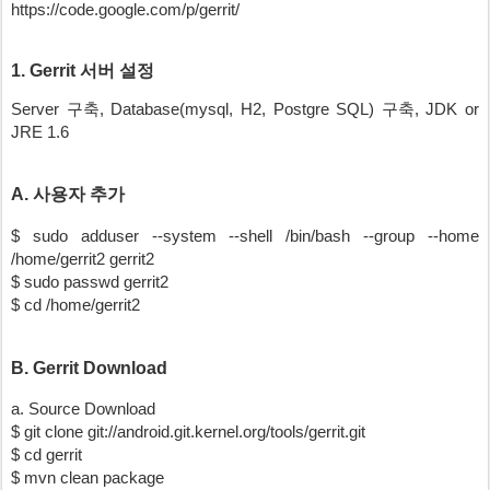
https://code.google.com/p/gerrit/
1. Gerrit 서버 설정
Server 구축, Database(mysql, H2, Postgre SQL) 구축, JDK or 
JRE 1.6
A. 사용자 추가
$ sudo adduser --system --shell /bin/bash --group --home 
/home/gerrit2 gerrit2
$ sudo passwd gerrit2
$ cd /home/gerrit2
B. Gerrit Download
a. Source Download
$ git clone git://android.git.kernel.org/tools/gerrit.git
$ cd gerrit
$ mvn clean package