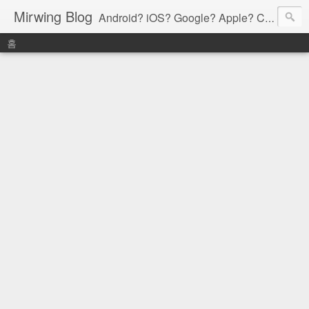
Mirwing Blog
Android? iOS? Google? Apple? C? Java? Go? Python? Etc....ioi
홈