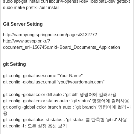
sudo apt-get install curl libcurl4-openssl-dev libexpat1-dev gettext
sudo make prefix=/usr install 
Git Server Setting
http://namhyung.springnote.com/pages/3132772
http://www.aesop.or.kr/?
document_srl=156745&mid=Board_Documents_Application 
git Setting
git config -global user.name "Your Name"
git config -global user.email "you@yourdomain.com"
git config -global color diff auto : 'git diff' 명령어에 컬러사용
git config -global color status auto : 'git status' 명령어에 컬러사용
git config -global color branch auto : 'git branch' 명령어에 컬러사
용
git config -global alias st status : 'git status'를 단축형 'git st' 사용
git config -l : 모든 설정 옵션 보기 